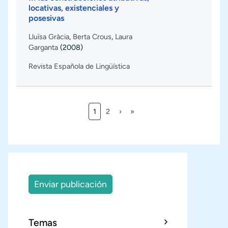
locativas, existenciales y
posesivas
Lluïsa Gràcia
,
Berta Crous
,
Laura
Garganta
(2008)
Revista Española de Lingüística
Página actual
Página
Siguiente página
Última página
1
2
›
»
Paginación
Enviar publicación
Temas