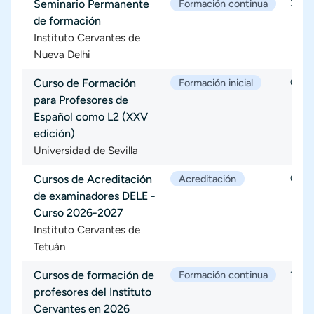
Seminario Permanente
Formación continua
31/0
de formación
Instituto Cervantes de
Nueva Delhi
Curso de Formación
Formación inicial
02/0
para Profesores de
Español como L2 (XXV
edición)
Universidad de Sevilla
Cursos de Acreditación
Acreditación
08/0
de examinadores DELE -
Curso 2026-2027
Instituto Cervantes de
Tetuán
Cursos de formación de
Formación continua
17/0
profesores del Instituto
Cervantes en 2026