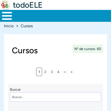
todoELE
Ruta de navegación
Inicio
Cursos
Cursos
Nº de cursos: 60
Página actual
Página
Página
Página
Siguiente página
Última página
1
2
3
4
››
»
Paginación
Buscar