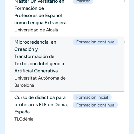
Máster Universitario en
Máster
01/1
Formación de
Profesores de Español
como Lengua Extranjera
Universidad de Alcalá
Microcredencial en
Formación continua
05/1
Creación y
Transformación de
Textos con Inteligencia
Artificial Generativa
Universitat Autònoma de
Barcelona
Curso de didáctica para
Formación inicial
19/1
profesores ELE en Denia,
Formación continua
España
TLCdénia