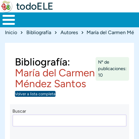
todoELE
Ruta de navegación
Inicio
Bibliografía
Autores
María del Carmen Ménd
Bibliografía:
Nº de
publicaciones:
María del Carmen
10
Méndez Santos
Volver a lista completa
Buscar