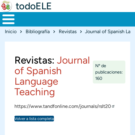
todoELE
Ruta de navegación
Inicio
Bibliografía
Revistas
Journal of Spanish La
Revistas:
Journal
Nº de
of Spanish
publicaciones:
Language
160
Teaching
https://www.tandfonline.com/journals/rslt20
Volver a lista completa