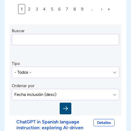
Página actual
Página
Página
Página
Página
Página
Página
Página
Página
Siguiente págin
Última págin
1
2
3
4
5
6
7
8
9
…
›
»
Paginación
Buscar
Tipo
Ordenar por
ChatGPT in Spanish language
Detalles
instruction: exploring AI-driven