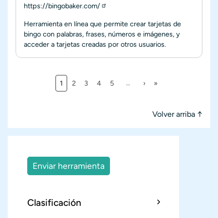
https://bingobaker.com/
Herramienta en línea que permite crear tarjetas de
bingo con palabras, frases, números e imágenes, y
acceder a tarjetas creadas por otros usuarios.
Página actual
Página
Página
Página
Página
Siguiente página
Última página
1
2
3
4
5
…
›
»
Paginación
Volver arriba ↑
Enviar herramienta
Clasificación