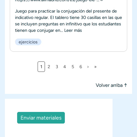
Juego para practicar la conjugación del presente de
indicativo regular. El tablero tiene 30 casillas en las que
se incluyen preguntas en infinitivo que los estudiantes
tienen que conjugar en...
Leer más
ejercicios
Página actual
Página
Página
Página
Página
Página
Siguiente página
Última página
1
2
3
4
5
6
›
»
Paginación
Volver arriba ↑
Enviar materiales