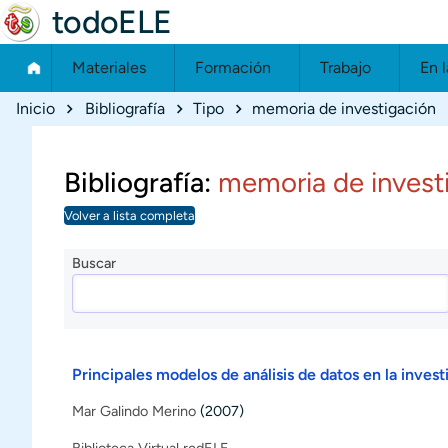
todoELE
Materiales
Formación
Trabajo
En l
Ruta de navegación
Inicio
Bibliografía
Tipo
memoria de investigación
Bibliografía:
memoria de invest
Volver a lista completa
Buscar
Principales modelos de análisis de datos en la inve
Mar Galindo Merino
(2007)