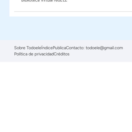
Biblioteca Virtual redELE
Sobre Todoele
Índice
Publica
Contacto: todoele@gmail.com
Política de privacidad
Créditos