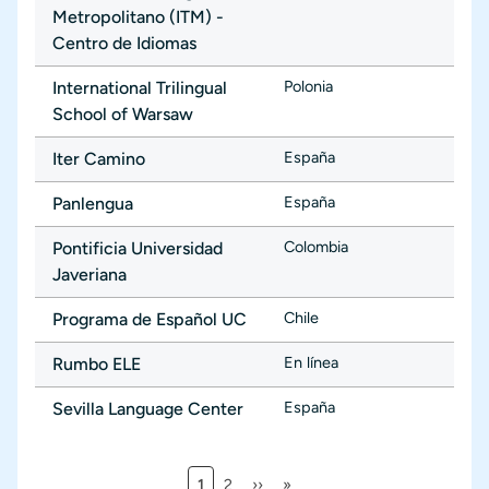
Metropolitano (ITM) -
Centro de Idiomas
Polonia
International Trilingual
School of Warsaw
España
Iter Camino
España
Panlengua
Colombia
Pontificia Universidad
Javeriana
Chile
Programa de Español UC
En línea
Rumbo ELE
España
Sevilla Language Center
Página actual
Página
Siguiente página
Última página
1
2
››
»