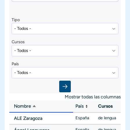
Tipo
Cursos
País
Mostrar todas las columnas
Nombre
País
Cursos
Ordenar descendente
España
de lengua
ALE Zaragoza
España
de lengua