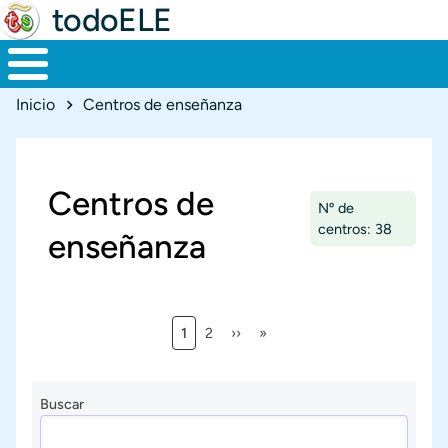
todoELE
Ruta de navegación
Inicio
Centros de enseñanza
Centros de
Nº de
centros: 38
enseñanza
Página actual
Página
Siguiente página
Última página
1
2
››
»
Paginación
Buscar