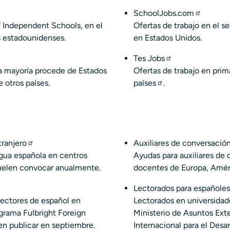
SchoolJobs.com
f Independent Schools
, en el
Ofertas de trabajo en el se
s estadounidenses.
en Estados Unidos.
Tes Jobs
La mayoría procede de Estados
Ofertas de trabajo en prim
 otros países.
países
.
tranjero
Auxiliares de conversaci
ngua española en centros
Ayudas para auxiliares de
uelen convocar anualmente.
docentes de Europa, Amér
Lectorados para español
lectores de español en
Lectorados en universida
grama Fulbright Foreign
Ministerio de Asuntos Ext
en publicar en septiembre.
Internacional para el Desar