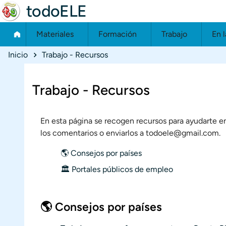
todoELE
Materiales
Formación
Trabajo
En l
Ruta de navegación
Inicio
Trabajo - Recursos
Trabajo - Recursos
En esta página se recogen recursos para ayudarte en
los comentarios o enviarlos a todoele@gmail.com.
🌎
Consejos por países
🏛️
Portales públicos de empleo
🌎 Consejos por países