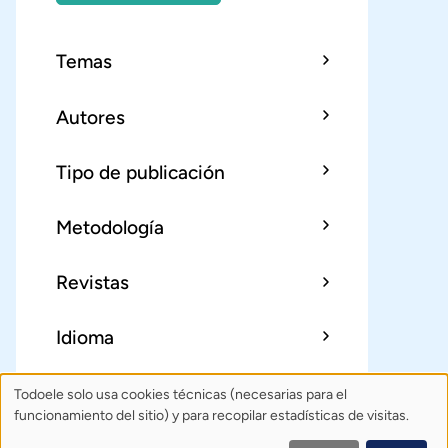
Temas
Autores
Tipo de publicación
Metodología
Revistas
Idioma
Todoele solo usa cookies técnicas (necesarias para el
Uso
Sobre Todoele
Índice
Publica
funcionamiento del sitio) y para recopilar estadísticas de visitas.
de
Contacto: todoele@gmail.com