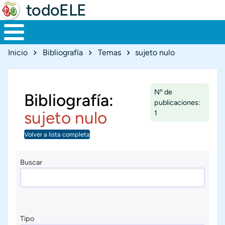
todoELE
Ruta de navegación
Inicio
Bibliografía
Temas
sujeto nulo
Nº de
Bibliografía:
publicaciones:
sujeto nulo
1
Volver a lista completa
Buscar
Tipo