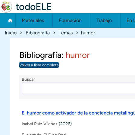
todoELE
Materiales
Formación
Trabajo
En l
Ruta de navegación
Inicio
Bibliografía
Temas
humor
Bibliografía:
humor
Volver a lista completa
Buscar
El humor como activador de la conciencia metalingü
Isabel Ruiz Vilches
(2026)