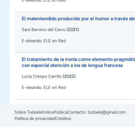
E-eleando. ELE en Red
El malentendido producido por el humor a través del 
Sara Barreiro del Cerro
(2021)
E-eleando. ELE en Red
El tratamiento de la ironía como elemento pragmáti
con especial atención a los de lengua francesa
Lucía Crespo Carrillo
(2022)
E-eleando. ELE en Red
Sobre Todoele
Índice
Publica
Contacto: todoele@gmail.com
Política de privacidad
Créditos