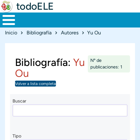
todoELE
Ruta de navegación
Inicio
Bibliografía
Autores
Yu Ou
Bibliografía:
Yu
Nº de
publicaciones: 1
Ou
Volver a lista completa
Buscar
Tipo