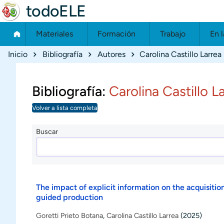
todoELE
Materiales
Formación
Trabajo
En l
Ruta de navegación
Inicio
Bibliografía
Autores
Carolina Castillo Larrea
Bibliografía:
Carolina Castillo L
Volver a lista completa
Buscar
The impact of explicit information on the acquisitio
guided production
Goretti Prieto Botana
,
Carolina Castillo Larrea
(2025)