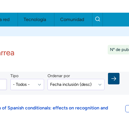
a red
Tecnología
Comunidad
Nº de publ
arrea
Tipo
Ordenar por
n of Spanish conditionals: effects on recognition and