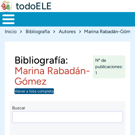
todoELE
Ruta de navegación
Inicio
Bibliografía
Autores
Marina Rabadán-Góme
Bibliografía:
Nº de
publicaciones:
Marina Rabadán-
1
Gómez
Volver a lista completa
Buscar