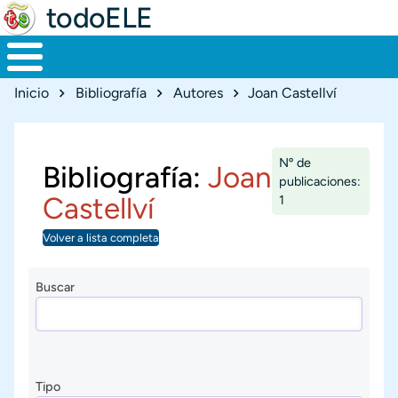
todoELE
Ruta de navegación
Inicio
Bibliografía
Autores
Joan Castellví
Nº de
Bibliografía:
Joan
publicaciones:
Castellví
1
Volver a lista completa
Buscar
Tipo