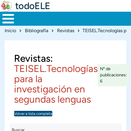
todoELE
Ruta de navegación
Inicio
Bibliografía
Revistas
TEISEL.Tecnologías par
Revistas:
TEISEL.Tecnologías
Nº de
publicaciones:
para la
6
investigación en
segundas lenguas
Volver a lista completa
Buscar