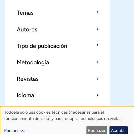
Temas
Autores
Tipo de publicación
Metodología
Revistas
Idioma
Todoele solo usa cookies técnicas (necesarias para el
Uso
Sobre Todoele
Índice
Publica
funcionamiento del sitio) y para recopilar estadísticas de visitas.
de
Contacto: todoele@gmail.com
Personalizar
Rechazar
Aceptar
Política de privacidad
Créditos
datos