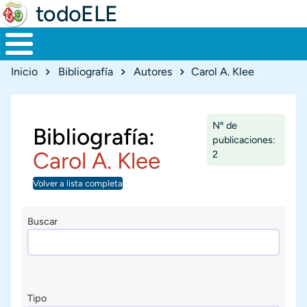
todoELE
Ruta de navegación
Inicio
Bibliografía
Autores
Carol A. Klee
Nº de
Bibliografía:
publicaciones:
Carol A. Klee
2
Volver a lista completa
Buscar
Tipo