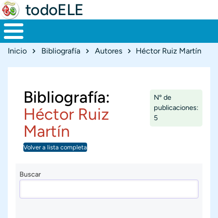
todoELE
Ruta de navegación
Inicio
Bibliografía
Autores
Héctor Ruiz Martín
Bibliografía:
Nº de
publicaciones:
Héctor Ruiz
5
Martín
Volver a lista completa
Buscar