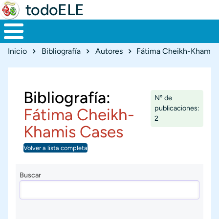
todoELE
Ruta de navegación
Inicio
Bibliografía
Autores
Fátima Cheikh-Khamis
Bibliografía:
Nº de
publicaciones:
Fátima Cheikh-
2
Khamis Cases
Volver a lista completa
Buscar