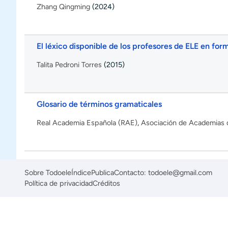
Zhang Qingming
(2024)
El léxico disponible de los profesores de ELE en for
Talita Pedroni Torres
(2015)
Glosario de términos gramaticales
Real Academia Española (RAE)
,
Asociación de Academias 
Sobre Todoele
Índice
Publica
Contacto: todoele@gmail.com
Política de privacidad
Créditos