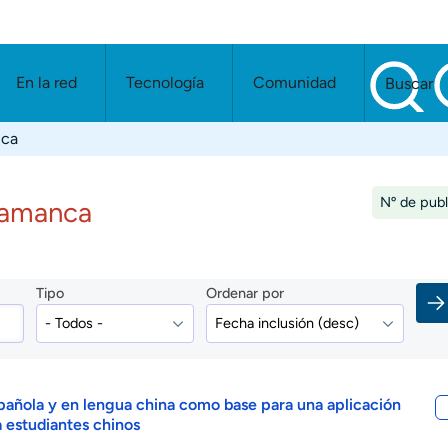
En la red
Tecnología
Comunidad
Buscar
nca
Nº de publ
lamanca
Tipo
Ordenar por
pañola y en lengua china como base para una aplicación
 estudiantes chinos