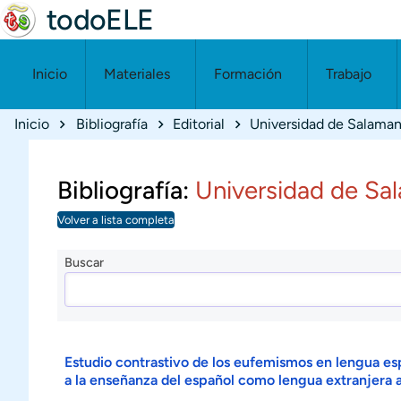
todoELE
Inicio
Materiales
Formación
Trabajo
Ruta de navegación
Inicio
Bibliografía
Editorial
Universidad de Salama
Bibliografía:
Universidad de Sa
Volver a lista completa
Buscar
Estudio contrastivo de los eufemismos en lengua es
a la enseñanza del español como lengua extranjera a