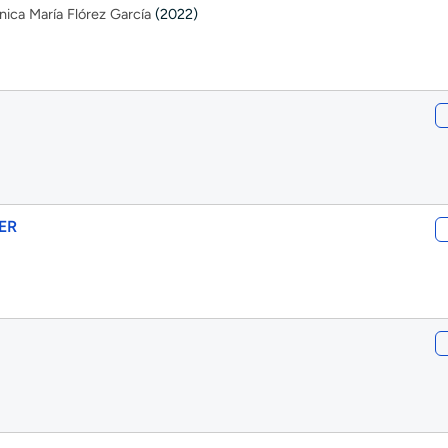
ica María Flórez García
(2022)
CER