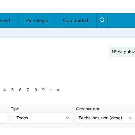
a red
Tecnología
Comunidad
Nº de publi
tual
gina
Página
Página
Página
Página
Página
Página
Siguiente página
Última página
4
5
6
7
8
9
›
»
Paginación
Tipo
Ordenar por