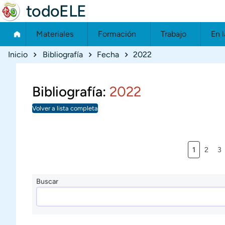
todoELE
Materiales
Formación
Trabajo
En l
Ruta de navegación
Inicio
Bibliografía
Fecha
2022
Bibliografía:
2022
Volver a lista completa
Página ac
Página
Pá
1
2
3
Buscar