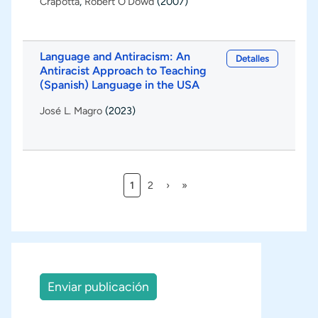
Crapotta
,
Robert O'Dowd
(2007)
Language and Antiracism: An
Detalles
Antiracist Approach to Teaching
(Spanish) Language in the USA
José L. Magro
(2023)
Página actual
Página
Siguiente página
Última página
1
2
›
»
Paginación
Enviar publicación