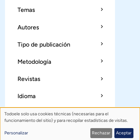
Temas
Autores
Tipo de publicación
Metodología
Revistas
Idioma
Todoele solo usa cookies técnicas (necesarias para el
Uso
Sobre Todoele
Índice
Publica
funcionamiento del sitio) y para recopilar estadísticas de visitas.
de
Contacto: todoele@gmail.com
Personalizar
Rechazar
Aceptar
Política de privacidad
Créditos
datos