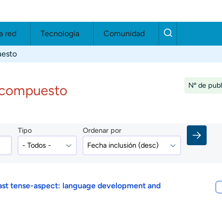
a red
Tecnología
Comunidad
uesto
Nº de publ
o compuesto
Tipo
Ordenar por
f past tense-aspect: language development and