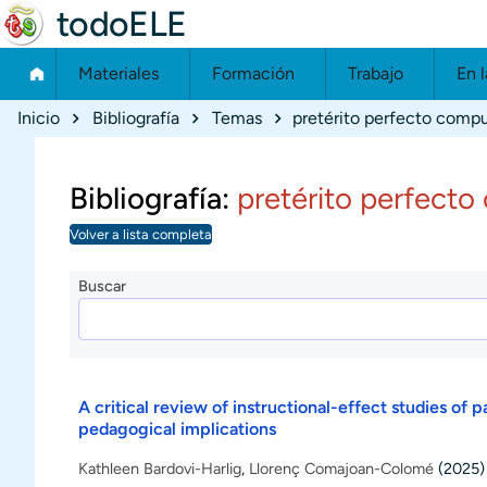
todoELE
Materiales
Formación
Trabajo
En l
Ruta de navegación
Inicio
Bibliografía
Temas
pretérito perfecto comp
Bibliografía:
pretérito perfect
Volver a lista completa
Buscar
A critical review of instructional-effect studies o
pedagogical implications
Kathleen Bardovi-Harlig
,
Llorenç Comajoan-Colomé
(2025)