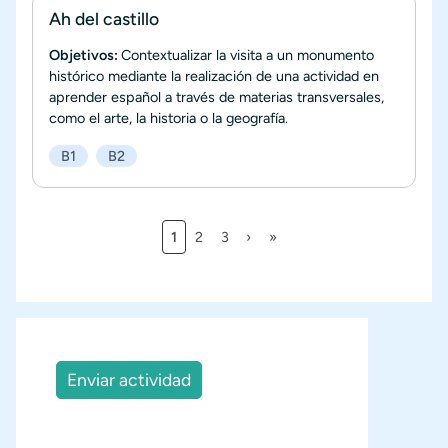
Ah del castillo
Objetivos:
Contextualizar la visita a un monumento
histórico mediante la realización de una actividad en
aprender español a través de materias transversales,
como el arte, la historia o la geografía.
B1
B2
Página actual
Página
Página
Siguiente página
Última página
1
2
3
›
»
Paginación
Enviar actividad