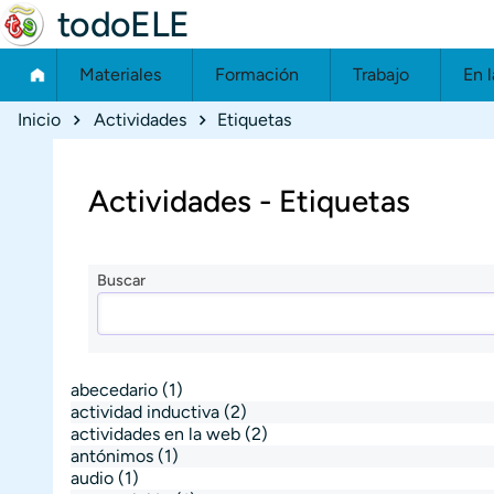
todoELE
Materiales
Formación
Trabajo
En l
Ruta de navegación
Inicio
Actividades
Etiquetas
Actividades - Etiquetas
Buscar
abecedario
(1)
actividad inductiva
(2)
actividades en la web
(2)
antónimos
(1)
audio
(1)