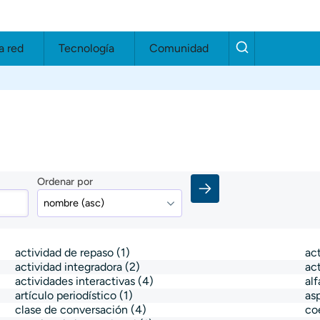
a red
Tecnología
Comunidad
Ordenar por
actividad de repaso
(1)
act
actividad integradora
(2)
act
actividades interactivas
(4)
al
artículo periodístico
(1)
as
clase de conversación
(4)
co