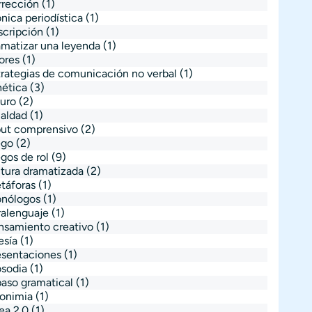
rrección
(1)
nica periodística
(1)
scripción
(1)
amatizar una leyenda
(1)
ores
(1)
trategias de comunicación no verbal
(1)
nética
(3)
turo
(2)
ualdad
(1)
put comprensivo
(2)
ego
(2)
gos de rol
(9)
ctura dramatizada
(2)
táforas
(1)
nólogos
(1)
ralenguaje
(1)
nsamiento creativo
(1)
esía
(1)
esentaciones
(1)
osodia
(1)
paso gramatical
(1)
nonimia
(1)
ea 2.0
(1)