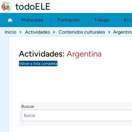
todoELE
Materiales
Formación
Trabajo
En l
Ruta de navegación
Inicio
Actividades
Contenidos culturales
Argentin
Actividades:
Argentina
Volver a lista completa
Buscar