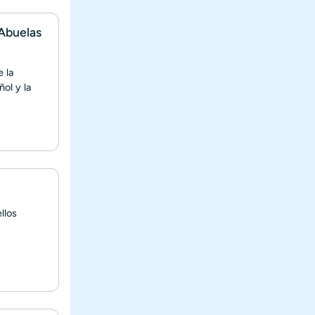
 Abuelas
 la
ol y la
llos