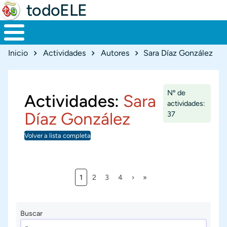
todoELE
Ruta de navegación
Inicio
Actividades
Autores
Sara Díaz González
Nº de
Actividades:
Sara
actividades:
Díaz González
37
Volver a lista completa
Página actual
Página
Página
Página
Siguiente página
Última página
1
2
3
4
›
»
Paginación
Buscar