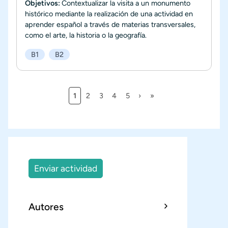
Objetivos:
Contextualizar la visita a un monumento
histórico mediante la realización de una actividad en
aprender español a través de materias transversales,
como el arte, la historia o la geografía.
B1
B2
Página actual
Página
Página
Página
Página
Siguiente página
Última página
1
2
3
4
5
›
»
Paginación
Enviar actividad
Autores