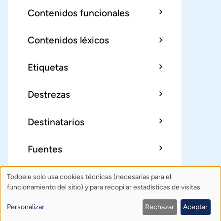
Contenidos funcionales
Contenidos léxicos
Etiquetas
Destrezas
Destinatarios
Fuentes
Todoele solo usa cookies técnicas (necesarias para el
Uso
Sobre Todoele
Índice
Publica
funcionamiento del sitio) y para recopilar estadísticas de visitas.
de
Contacto: todoele@gmail.com
Personalizar
Rechazar
Aceptar
Política de privacidad
Créditos
datos