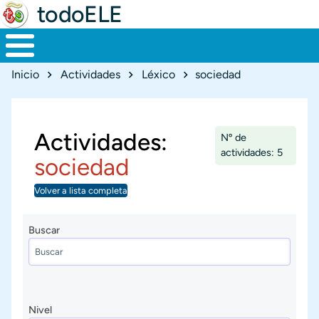
todoELE
Ruta de navegación
Inicio
Actividades
Léxico
sociedad
Actividades:
Nº de
actividades: 5
sociedad
Volver a lista completa
Buscar
Nivel