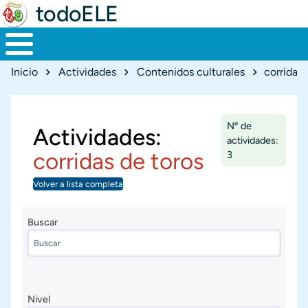
todoELE
Ruta de navegación
Inicio
Actividades
Contenidos culturales
corridas 
Nº de
Actividades:
actividades:
corridas de toros
3
Volver a lista completa
Buscar
Nivel