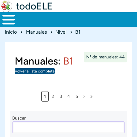
todoELE
Ruta de navegación
Inicio
Manuales
Nivel
B1
Nº de manuales: 44
Manuales:
B1
Volver a lista completa
Página actual
Página
Página
Página
Página
Siguiente página
Última página
1
2
3
4
5
›
»
Paginación
Buscar