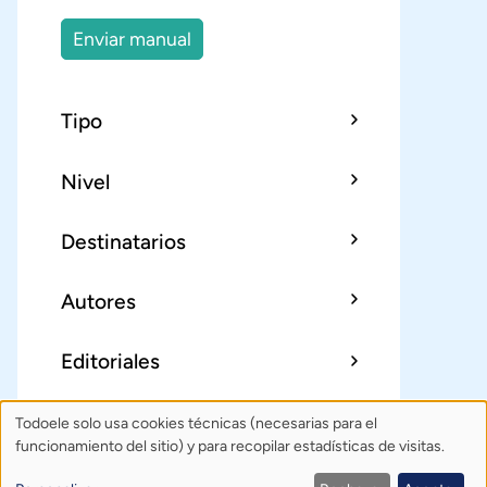
Enviar manual
Tipo
Nivel
Destinatarios
Autores
Editoriales
Todoele solo usa cookies técnicas (necesarias para el
Uso
Sobre Todoele
Índice
Publica
funcionamiento del sitio) y para recopilar estadísticas de visitas.
de
Contacto: todoele@gmail.com