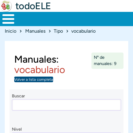
todoELE
Ruta de navegación
Inicio
Manuales
Tipo
vocabulario
Manuales:
Nº de
manuales: 9
vocabulario
Volver a lista completa
Buscar
Nivel