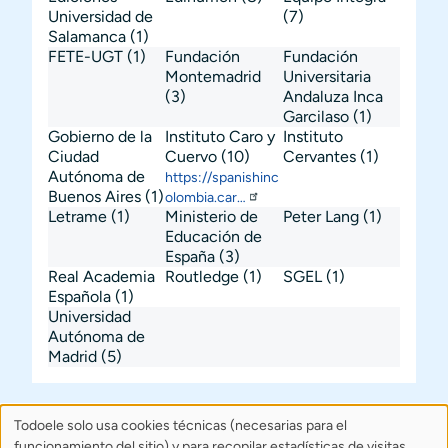
Universidad de
(7)
Salamanca
(1)
FETE-UGT
(1)
Fundación
Fundación
Montemadrid
Universitaria
(3)
Andaluza Inca
Garcilaso
(1)
Gobierno de la
Instituto Caro y
Instituto
Ciudad
Cuervo
(10)
Cervantes
(1)
Autónoma de
https://spanishinc
Buenos Aires
(1)
olombia.car…
Letrame
(1)
Ministerio de
Peter Lang
(1)
Educación de
España
(3)
Real Academia
Routledge
(1)
SGEL
(1)
Española
(1)
Universidad
Autónoma de
Madrid
(5)
Todoele solo usa cookies técnicas (necesarias para el
Uso
Sobre Todoele
Índice
Publica
funcionamiento del sitio) y para recopilar estadísticas de visitas.