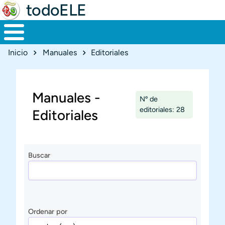
todoELE
Ruta de navegación
Inicio
Manuales
Editoriales
Manuales -
Nº de
editoriales: 28
Editoriales
Buscar
Ordenar por