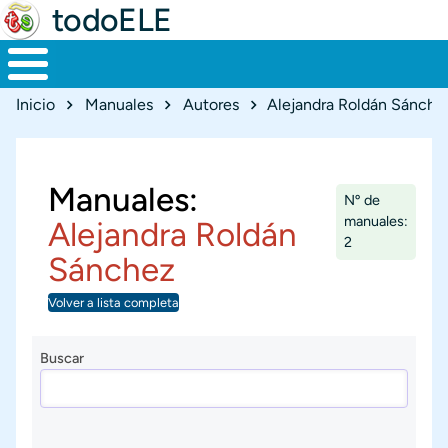
todoELE
Ruta de navegación
Inicio
Manuales
Autores
Alejandra Roldán Sánche
Manuales:
Nº de
manuales:
Alejandra Roldán
2
Sánchez
Volver a lista completa
Buscar