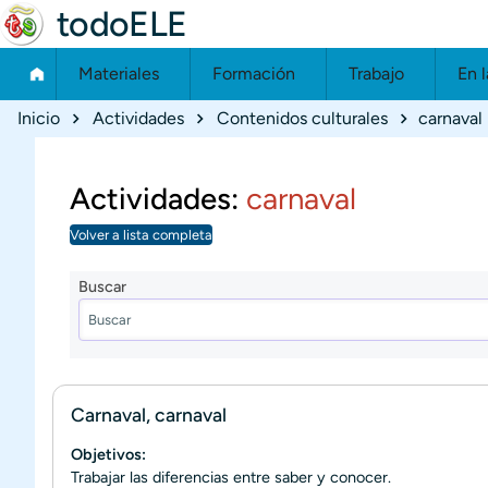
todoELE
Materiales
Formación
Trabajo
En l
Ruta de navegación
Inicio
Actividades
Contenidos culturales
carnaval
Actividades:
carnaval
Volver a lista completa
Buscar
Carnaval, carnaval
Objetivos:
Trabajar las diferencias entre saber y conocer.