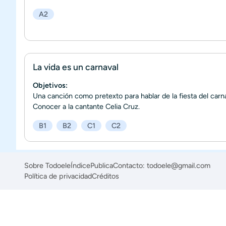
A2
La vida es un carnaval
Objetivos:
Una canción como pretexto para hablar de la fiesta del carna
Conocer a la cantante Celia Cruz.
B1
B2
C1
C2
Sobre Todoele
Índice
Publica
Contacto: todoele@gmail.com
Política de privacidad
Créditos