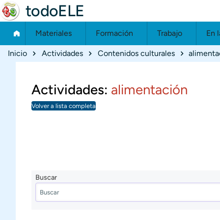
todoELE
Materiales
Formación
Trabajo
En l
Ruta de navegación
Inicio
Actividades
Contenidos culturales
alimenta
Actividades:
alimentación
Volver a lista completa
Buscar