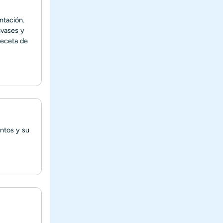
ntación.
nvases y
receta de
entos y su