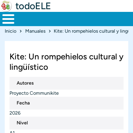
todoELE
Ruta de navegación
Inicio
Manuales
Kite: Un rompehielos cultural y lingüí
Kite: Un rompehielos cultural y
lingüístico
Autores
Proyecto Communikite
Fecha
2026
Nivel
A1