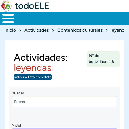
todoELE
Ruta de navegación
Inicio
Actividades
Contenidos culturales
leyendas
Actividades:
Nº de
actividades: 5
leyendas
Volver a lista completa
Buscar
Nivel