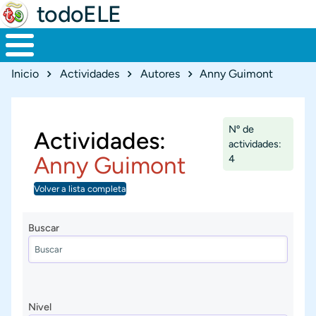
todoELE
Ruta de navegación
Inicio
Actividades
Autores
Anny Guimont
Nº de
Actividades:
actividades:
Anny Guimont
4
Volver a lista completa
Buscar
Nivel