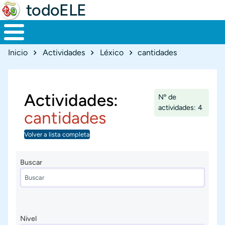
todoELE
Ruta de navegación
Inicio
Actividades
Léxico
cantidades
Actividades:
Nº de
actividades: 4
cantidades
Volver a lista completa
Buscar
Nivel