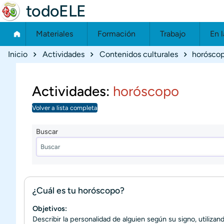
todoELE
Materiales
Formación
Trabajo
En l
Ruta de navegación
Inicio
Actividades
Contenidos culturales
horósco
Actividades:
horóscopo
Volver a lista completa
Buscar
¿Cuál es tu horóscopo?
Objetivos:
Describir la personalidad de alguien según su signo, utilizan