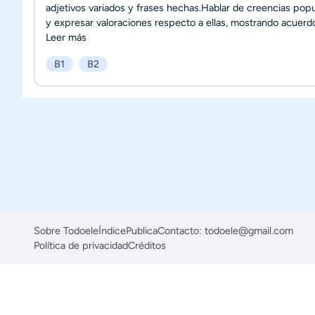
adjetivos variados y frases hechas.Hablar de creencias pop
y expresar valoraciones respecto a ellas, mostrando acuerdo 
Leer más
B1
B2
Sobre Todoele
Índice
Publica
Contacto: todoele@gmail.com
Política de privacidad
Créditos