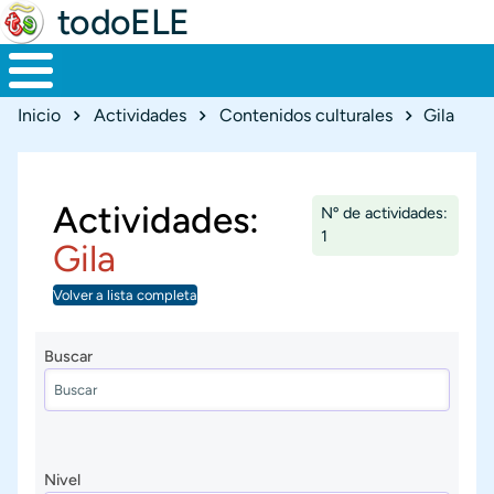
todoELE
Ruta de navegación
Inicio
Actividades
Contenidos culturales
Gila
Actividades:
Nº de actividades:
1
Gila
Volver a lista completa
Buscar
Nivel