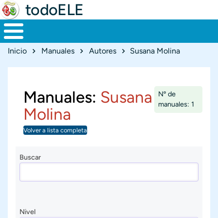
todoELE
Ruta de navegación
Inicio
Manuales
Autores
Susana Molina
Manuales:
Susana
Nº de
manuales: 1
Molina
Volver a lista completa
Buscar
Nivel