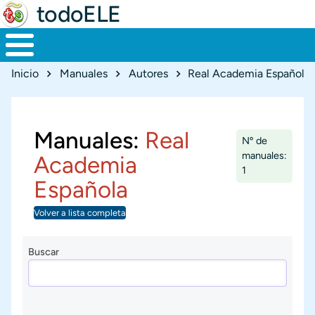
todoELE
Ruta de navegación
Inicio
Manuales
Autores
Real Academia Española
Manuales:
Real
Nº de
manuales:
Academia
1
Española
Volver a lista completa
Buscar