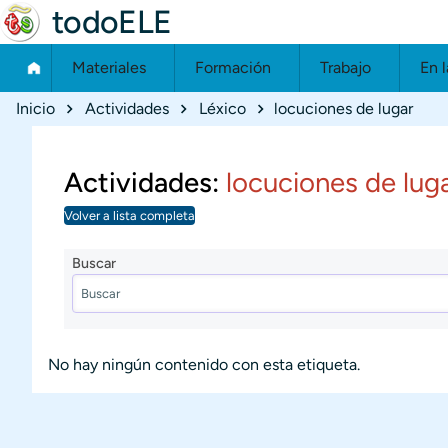
todoELE
Materiales
Formación
Trabajo
En l
Ruta de navegación
Inicio
Actividades
Léxico
locuciones de lugar
Actividades:
locuciones de lug
Volver a lista completa
Buscar
No hay ningún contenido con esta etiqueta.