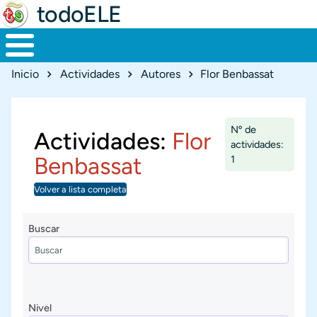
todoELE
Ruta de navegación
Inicio
Actividades
Autores
Flor Benbassat
Nº de
Actividades:
Flor
actividades:
Benbassat
1
Volver a lista completa
Buscar
Nivel