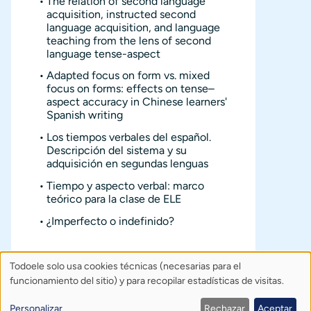
The relation of second language
acquisition, instructed second
language acquisition, and language
teaching from the lens of second
language tense-aspect
Adapted focus on form vs. mixed
focus on forms: effects on tense–
aspect accuracy in Chinese learners'
Spanish writing
Los tiempos verbales del español.
Descripción del sistema y su
adquisición en segundas lenguas
Tiempo y aspecto verbal: marco
teórico para la clase de ELE
¿Imperfecto o indefinido?
Todoele solo usa cookies técnicas (necesarias para el
Uso
Sobre Todoele
Índice
Publica
funcionamiento del sitio) y para recopilar estadísticas de visitas.
de
Contacto: todoele@gmail.com
Personalizar
Rechazar
Aceptar
Política de privacidad
Créditos