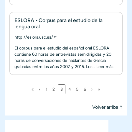
ESLORA - Corpus para el estudio de la
lengua oral
http://eslora.usc.es/
El corpus para el estudio del español oral ESLORA
contiene 60 horas de entrevistas semidirigidas y 20
horas de conversaciones de hablantes de Galicia
grabadas entre los años 2007 y 2015. Los...
Leer más
Primera página
Página anterior
Página
Página
Página actual
Página
Página
Página
Siguiente página
Última página
«
‹
1
2
3
4
5
6
›
»
Paginación
Volver arriba ↑