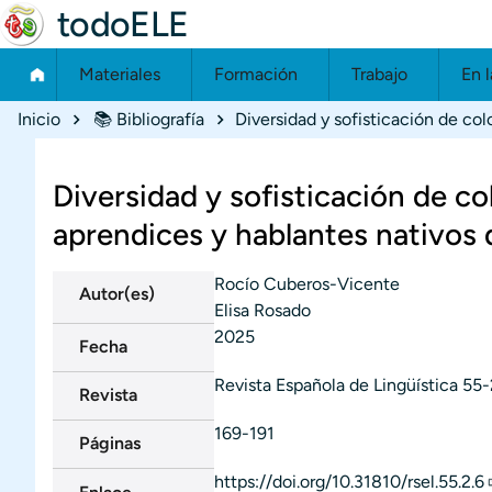
todoELE
Materiales
Formación
Trabajo
En l
Ruta de navegación
Inicio
📚 Bibliografía
Diversidad y sofisticación de co
aprendices y hablantes nativos 
Rocío Cuberos-Vicente
Autor(es)
Elisa Rosado
2025
Fecha
Revista Española de Lingüística
55-
Revista
169-191
Páginas
https://doi.org/10.31810/rsel.55.2.6